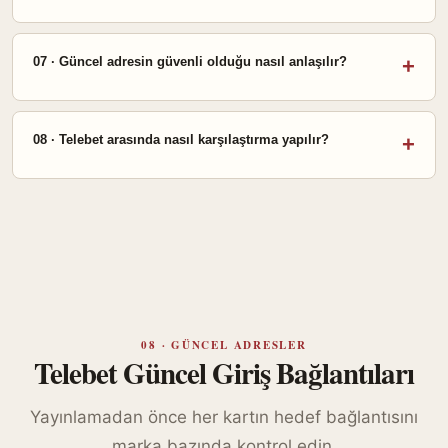
için güncel kampanya sayfası ve kullanım şartları
esas alınmalıdır. Bu sayfa doğrulanmamış oran
Erişim yöntemi ülkeye, sağlayıcıya ve yerel
veya kesin kazanç vaadi üretmez.
07 · Güncel adresin güvenli olduğu nasıl anlaşılır?
+
kurallara göre değişebilir. Kullanıcılar bulundukları
yerdeki mevzuata uymalı ve güvenilir olmayan
Alan adının doğru yazıldığını, geçerli HTTPS
ücretsiz araçlardan kaçınmalıdır.
08 · Telebet arasında nasıl karşılaştırma yapılır?
+
sertifikasını ve bağlantının resmî kanallarla
eşleştiğini kontrol edin. Şüpheli yönlendirmelerde
Arayüz, destek, ödeme kuralları, sorumlu kullanım
kişisel bilgi girmeyin.
araçları ve güncel koşullar aynı kriterlerle
karşılaştırılmalıdır. Kesin karar vermeden önce her
platformun resmî şartlarını okuyun.
08 · GÜNCEL ADRESLER
Telebet Güncel Giriş Bağlantıları
Yayınlamadan önce her kartın hedef bağlantısını
marka bazında kontrol edin.