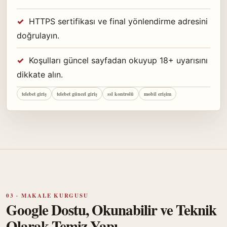
HTTPS sertifikası ve final yönlendirme adresini
doğrulayın.
Koşulları güncel sayfadan okuyup 18+ uyarısını
dikkate alın.
telebet giriş
telebet güncel giriş
ssl kontrolü
mobil erişim
03 · MAKALE KURGUSU
Google Dostu, Okunabilir ve Teknik
Olarak Temiz Yapı