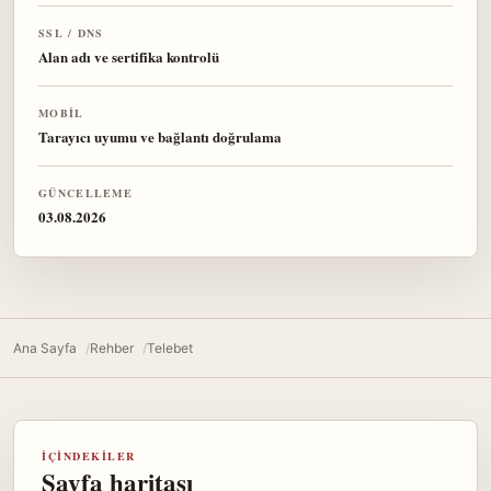
SSL / DNS
Alan adı ve sertifika kontrolü
MOBİL
Tarayıcı uyumu ve bağlantı doğrulama
GÜNCELLEME
03.08.2026
Ana Sayfa
Rehber
Telebet
İÇİNDEKİLER
Sayfa haritası