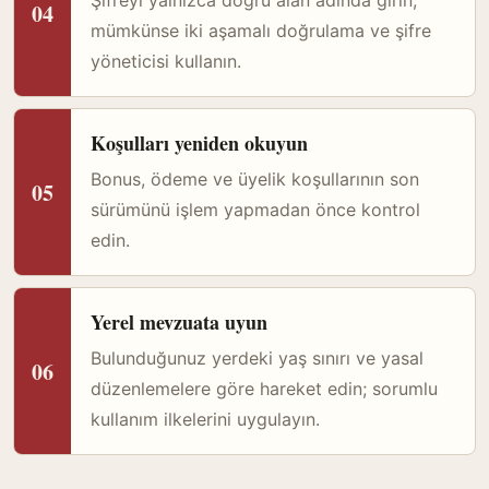
Şifreyi yalnızca doğru alan adında girin;
04
mümkünse iki aşamalı doğrulama ve şifre
yöneticisi kullanın.
Koşulları yeniden okuyun
Bonus, ödeme ve üyelik koşullarının son
05
sürümünü işlem yapmadan önce kontrol
edin.
Yerel mevzuata uyun
Bulunduğunuz yerdeki yaş sınırı ve yasal
06
düzenlemelere göre hareket edin; sorumlu
kullanım ilkelerini uygulayın.