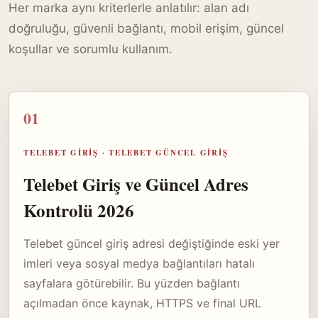
Her marka aynı kriterlerle anlatılır: alan adı
doğruluğu, güvenli bağlantı, mobil erişim, güncel
koşullar ve sorumlu kullanım.
01
TELEBET GIRIŞ · TELEBET GÜNCEL GIRIŞ
Telebet Giriş ve Güncel Adres
Kontrolü 2026
Telebet güncel giriş adresi değiştiğinde eski yer
imleri veya sosyal medya bağlantıları hatalı
sayfalara götürebilir. Bu yüzden bağlantı
açılmadan önce kaynak, HTTPS ve final URL