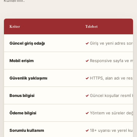
kullanılır.
Kriter
Telebet
Güncel giriş odağı
✓
Giriş ve yeni adres sorgul
Mobil erişim
✓
Responsive sayfa ve mobil
Güvenlik yaklaşımı
✓
HTTPS, alan adı ve resm
Bonus bilgisi
✓
Güncel koşullar resmî ka
Ödeme bilgisi
✓
Yöntem ve süreler değişe
Sorumlu kullanım
✓
18+ uyarısı ve yerel kura